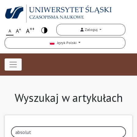
++
+
A
Zaloguj
A
A
Język Polski
Wyszukaj w artykułach