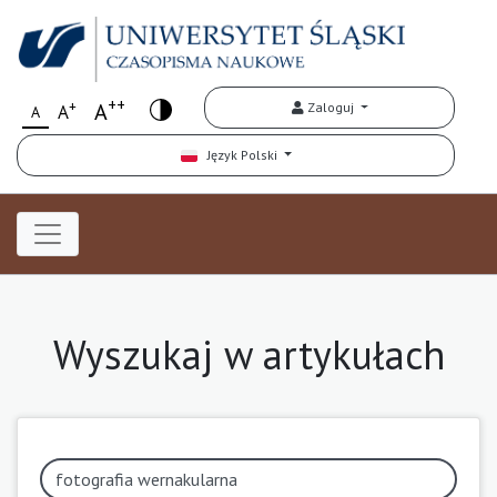
++
+
A
Zaloguj
A
A
Język Polski
Wyszukaj w artykułach