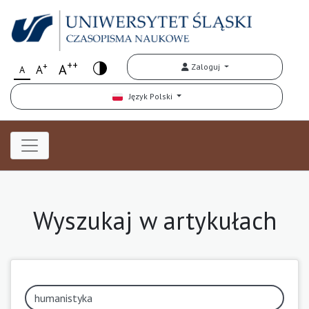
++
+
A
Zaloguj
A
A
Język Polski
Wyszukaj w artykułach