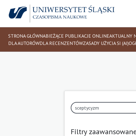
STRONA GŁÓWNA
BIEŻĄCE PUBLIKACJE ONLINE
AKTUALNY 
DLA AUTORÓW
DLA RECENZENTÓW
ZASADY UŻYCIA SI (AI)
OG
Filtry zaawansowan