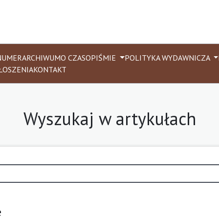
NUMER
ARCHIWUM
O CZASOPIŚMIE
POLITYKA WYDAWNICZA
ŁOSZENIA
KONTAKT
Wyszukaj w artykułach
e