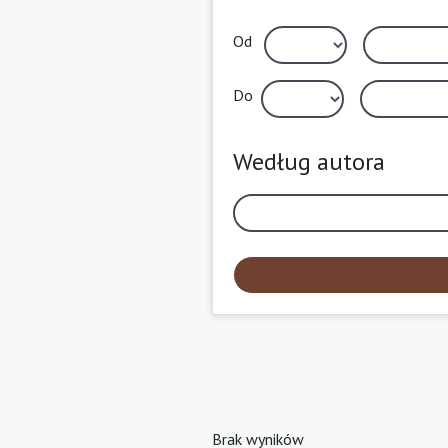
Od
Do
Według autora
Brak wyników