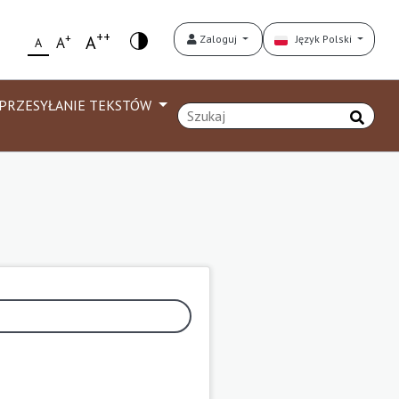
++
+
A
Zaloguj
Język Polski
A
A
PRZESYŁANIE TEKSTÓW