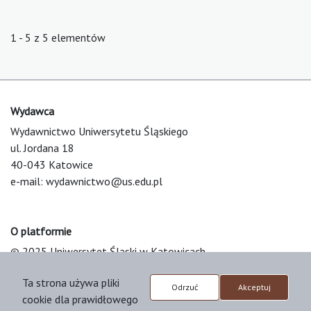
1 - 5 z 5 elementów
Wydawca
Wydawnictwo Uniwersytetu Śląskiego
ul. Jordana 18
40-043 Katowice
e-mail:
wydawnictwo@us.edu.pl
O platformie
© 2025 Uniwersytet Śląski w Katowicach
Support & Customization by LIBCOM
Ta strona używa pliki
Platform & Workflow by OJS/PKP
Odrzuć
Akceptuj
cookie dla prawidłowego