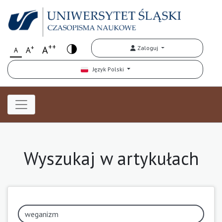
++
+
A
Zaloguj
A
A
Język Polski
Wyszukaj w artykułach