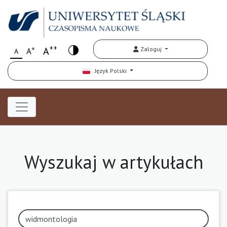
++
+
A
Zaloguj
A
A
Język Polski
Wyszukaj w artykułach