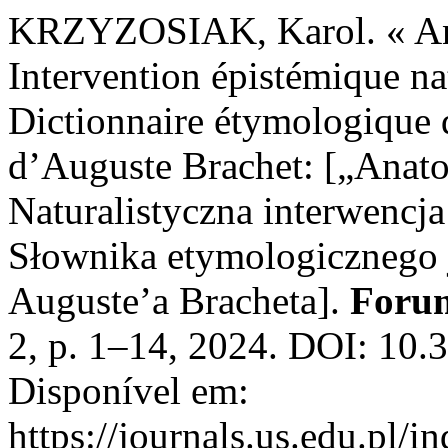
KRZYZOSIAK, Karol. « An
Intervention épistémique nat
Dictionnaire étymologique d
d’Auguste Brachet: [„Ana
Naturalistyczna interwencj
Słownika etymologicznego 
Auguste’a Bracheta].
Forum
2, p. 1–14, 2024. DOI: 10.
Disponível em:
https://journals.us.edu.pl/