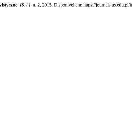
istyczne
,
[S. l.]
, n. 2, 2015. Disponível em: https://journals.us.edu.pl