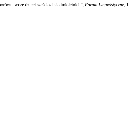
porównawcze dzieci sześcio- i siedmioletnich”,
Forum Lingwistyczne
, 