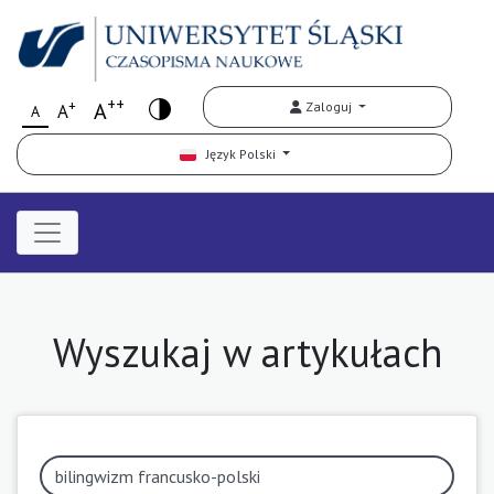
++
+
A
Zaloguj
A
A
Język Polski
Wyszukaj w artykułach