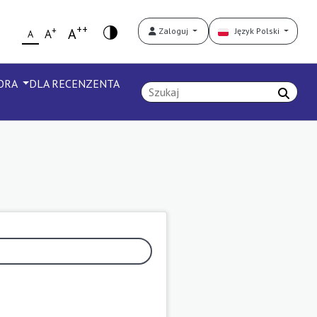
++
+
A
Zaloguj
Język Polski
A
A
TORA
DLA RECENZENTA