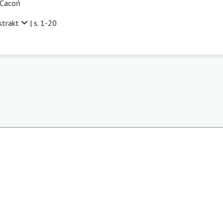
-Cacoń
strakt
| s. 1-20