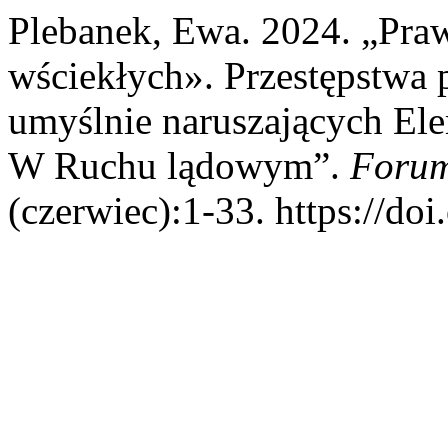
Plebanek, Ewa. 2024. „Pra
wściekłych». Przestępstwa
umyślnie naruszających El
W Ruchu lądowym”.
Forum
(czerwiec):1-33. https://d