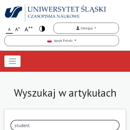
++
+
A
Zaloguj
A
A
Język Polski
Wyszukaj w artykułach