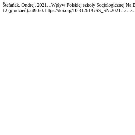
Štefaňak, Ondrej. 2021. „Wpływ Polskiej szkoły Socjologicznej Na B
12 (grudzień):249-60. https://doi.org/10.31261/GSS_SN.2021.12.13.