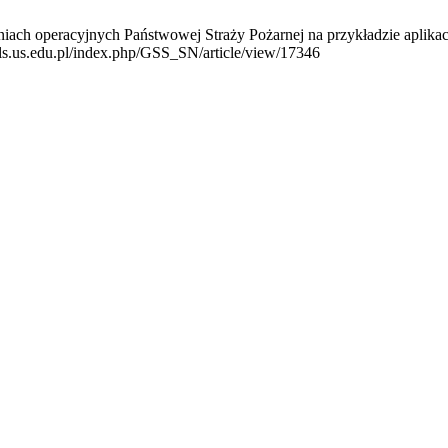
iach operacyjnych Państwowej Straży Pożarnej na przykładzie aplika
als.us.edu.pl/index.php/GSS_SN/article/view/17346