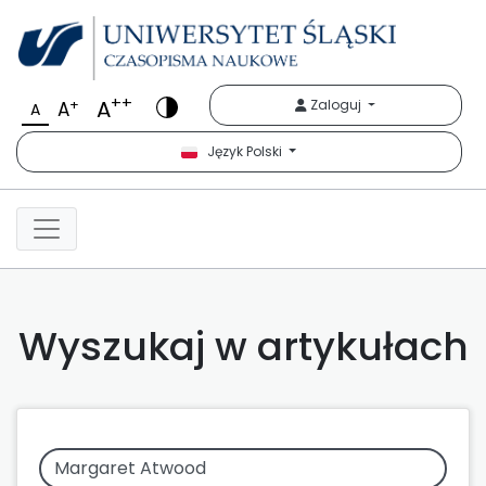
++
A
+
Zaloguj
A
A
Język Polski
Wyszukaj w artykułach