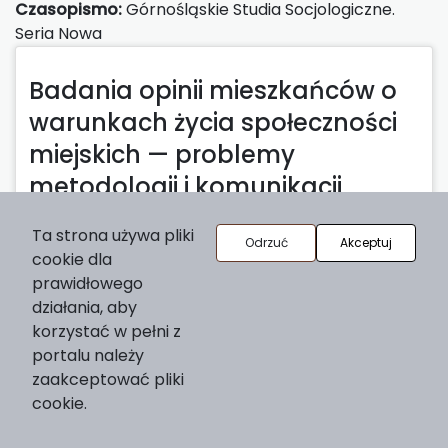
Czasopismo:
Górnośląskie Studia Socjologiczne.
Seria Nowa
Badania opinii mieszkańców o
warunkach życia społeczności
miejskich — problemy
metodologii i komunikacji
społecznej
Ta strona używa pliki
Odrzuć
Akceptuj
Adam Bartoszek
cookie dla
prawidłowego
Data publikacji: 30-12-2016 |
Abstrakt
| s. 138-
działania, aby
164
korzystać w pełni z
2016-12-30
portalu należy
zaakceptować pliki
cookie.