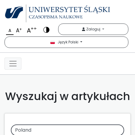
++
A
+
Zaloguj
A
A
Język Polski
Wyszukaj w artykułach