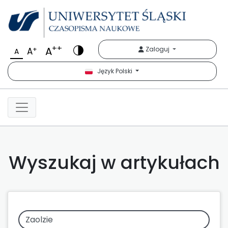
++
A
+
Zaloguj
A
A
Język Polski
Wyszukaj w artykułach