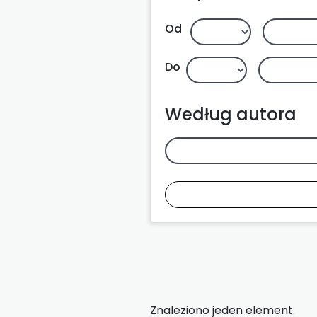
Od
Do
Według autora
Znaleziono jeden element.