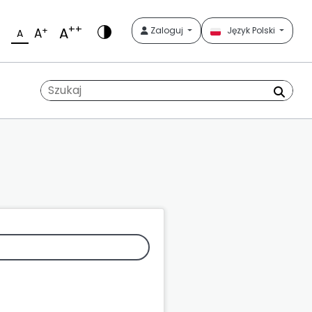
++
A
+
Zaloguj
Język Polski
A
A