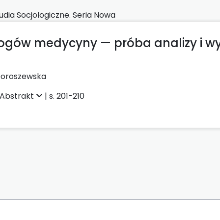
udia Socjologiczne. Seria Nowa
ogów medycyny — próba analizy i w
Doroszewska
Abstrakt
| s. 201-210