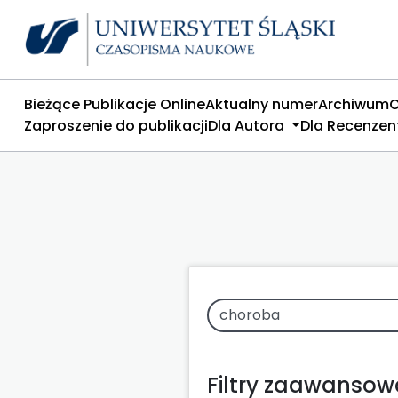
Bieżące Publikacje Online
Aktualny numer
Archiwum
O
Zaproszenie do publikacji
Dla Autora
Dla Recenze
Filtry zaawanso