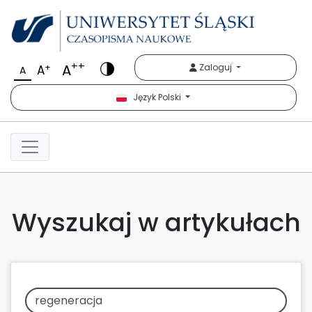
++
A
+
Zaloguj
A
A
Język Polski
Wyszukaj w artykułach