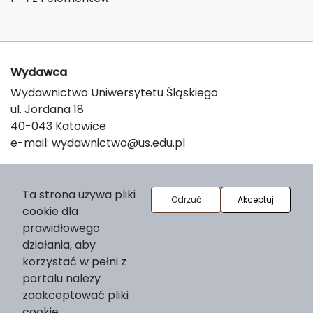
Wydawca
Wydawnictwo Uniwersytetu Śląskiego
ul. Jordana 18
40-043 Katowice
e-mail:
wydawnictwo@us.edu.pl
O platformie
Ta strona używa pliki
Odrzuć
Akceptuj
cookie dla
© 2025 Uniwersytet Śląski w Katowicach
prawidłowego
Support & Customization by LIBCOM
działania, aby
Platform & Workflow by OJS/PKP
korzystać w pełni z
portalu należy
zaakceptować pliki
cookie.