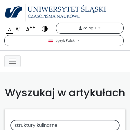
++
A
+
Zaloguj
A
A
Język Polski
Wyszukaj w artykułach