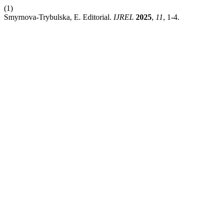
(1)
Smyrnova-Trybulska, E. Editorial.
IJREL
2025
,
11
, 1-4.