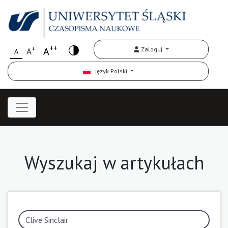
++
+
A
Zaloguj
A
A
Język Polski
Wyszukaj w artykułach