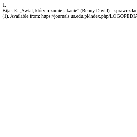
1.
Bijak E. „Świat, który rozumie jąkanie” (Benny David) – sprawozdan
(1). Available from: https://journals.us.edu.pl/index.php/LOGOPE