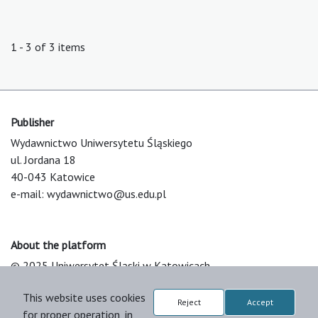
1 - 3 of 3 items
Publisher
Wydawnictwo Uniwersytetu Śląskiego
ul. Jordana 18
40-043 Katowice
e-mail:
wydawnictwo@us.edu.pl
About the platform
© 2025 Uniwersytet Śląski w Katowicach
Support & Customization by LIBCOM
This website uses cookies
Platform & Workflow by OJS/PKP
Reject
Accept
for proper operation, in