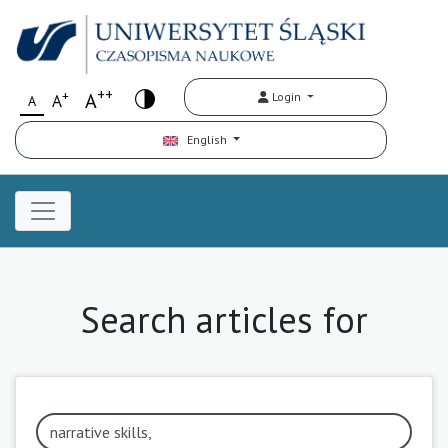
++
+
A
Login
A
A
English
Search articles for