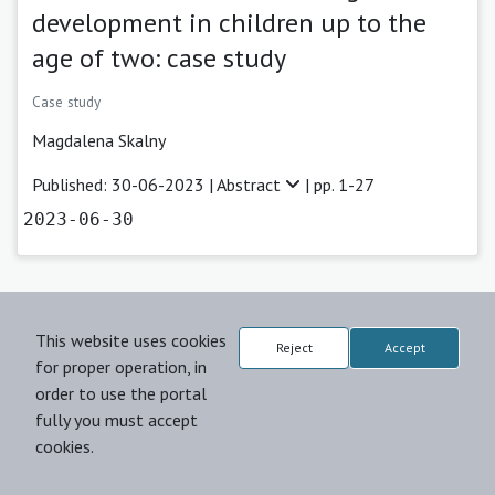
development in children up to the
age of two: case study
Case study
Magdalena Skalny
Published: 30-06-2023 |
Abstract
| pp. 1-27
2023-06-30
Journal:
Logopedia Silesiana
This website uses cookies
Reject
Accept
for proper operation, in
Parallel Development of Motor Skills
order to use the portal
fully you must accept
and Speech from a Logopedic
cookies.
Perspective