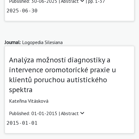
Published: 30-06-2025 |
Abstract
| pp. 1-37
2025-06-30
Journal:
Logopedia Silesiana
Analýza možností diagnostiky a
intervence oromotorické praxie u
klientů poruchou autistického
spektra
Kateřina Vitásková
Published: 01-01-2015 |
Abstract
2015-01-01