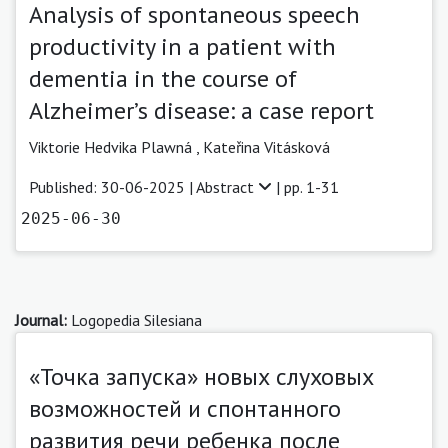
Analysis of spontaneous speech
productivity in a patient with
dementia in the course of
Alzheimer’s disease: a case report
Viktorie Hedvika Plawná
,
Kateřina Vitásková
Published: 30-06-2025 |
Abstract
| pp. 1-31
2025-06-30
Journal:
Logopedia Silesiana
«Точка запуска» новых слуховых
возможностей и спонтанного
развития речи ребенка после