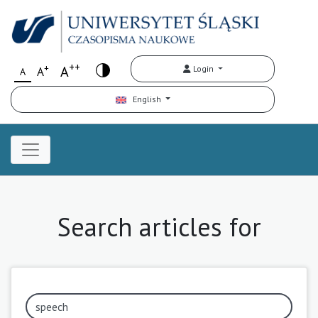
++
+
A
Login
A
A
English
Search articles for