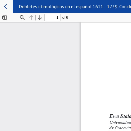
Dobletes etimológicos en el español 1611—1739. Concl