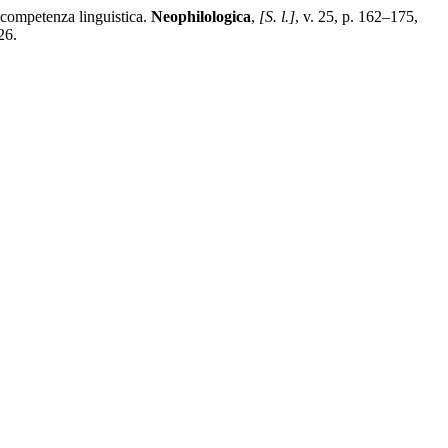
 competenza linguistica.
Neophilologica
,
[S. l.]
, v. 25, p. 162–175,
26.