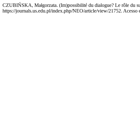
CZUBIŃSKA, Małgorzata. (Im)possibilité du dialogue? Le rôle du surti
https://journals.us.edu.pl/index.php/NEO/article/view/21752. Acesso 