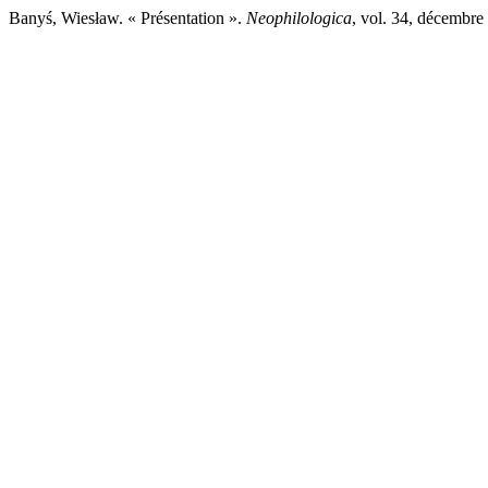
Banyś, Wiesław. « Présentation ».
Neophilologica
, vol. 34, décembr