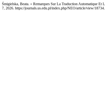
Śmigielska, Beata. « Remarques Sur La Traduction Automatique Et L
7, 2026. https://journals.us.edu.pl/index.php/NEO/article/view/18734.