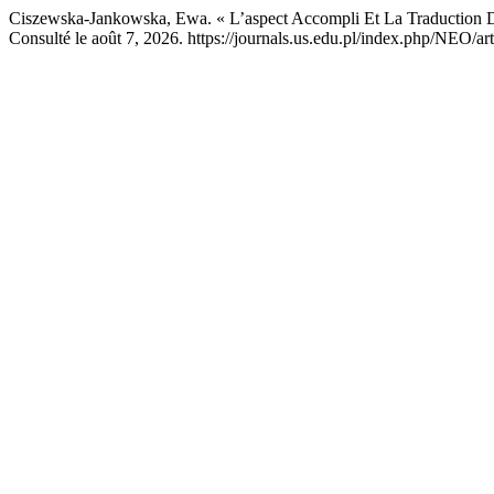
Ciszewska-Jankowska, Ewa. « L’aspect Accompli Et La Traduction D
Consulté le août 7, 2026. https://journals.us.edu.pl/index.php/NEO/ar