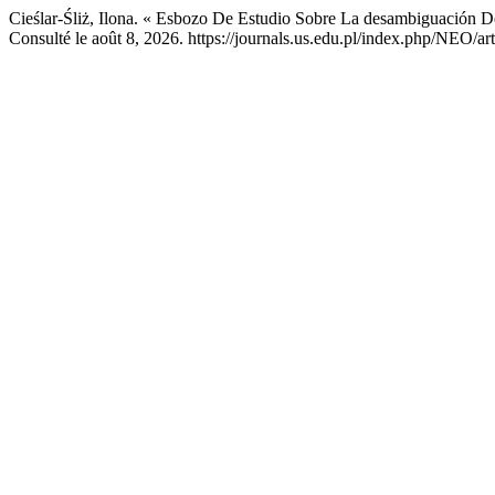
Cieślar-Śliż, Ilona. « Esbozo De Estudio Sobre La desambiguación D
Consulté le août 8, 2026. https://journals.us.edu.pl/index.php/NEO/ar