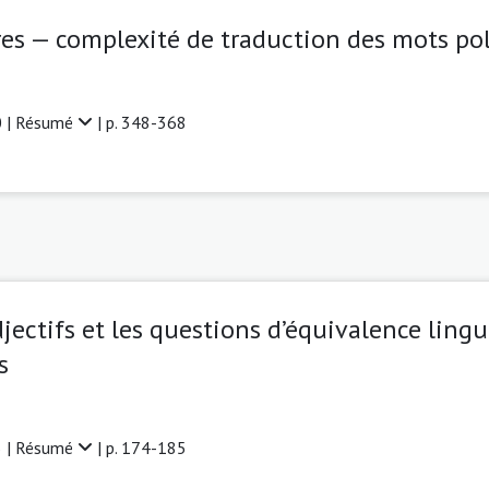
stres — complexité de traduction des mots p
 |
Résumé
| p. 348-368
ectifs et les questions d’équivalence lingu
s
 |
Résumé
| p. 174-185