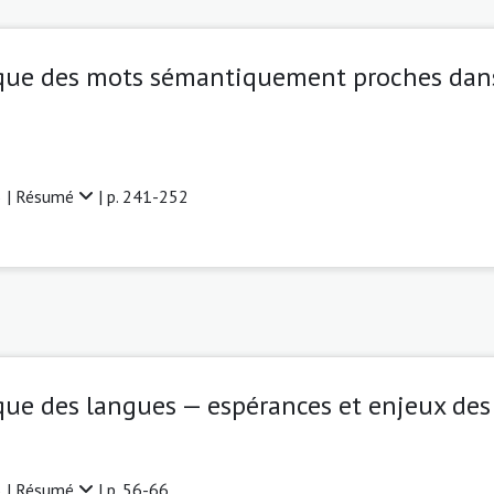
que des mots sémantiquement proches dans
 |
Résumé
| p. 241-252
ue des langues — espérances et enjeux des 
 |
Résumé
| p. 56-66