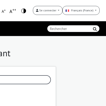
++
+
A
Se connecter
Français (France)
A
ant