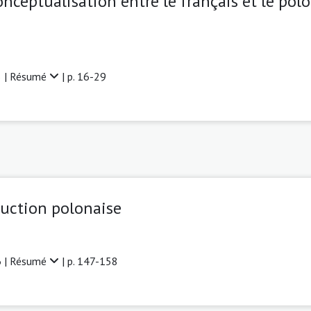
onceptualisation entre le français et le pol
 |
Résumé
| p. 16-29
duction polonaise
 |
Résumé
| p. 147-158