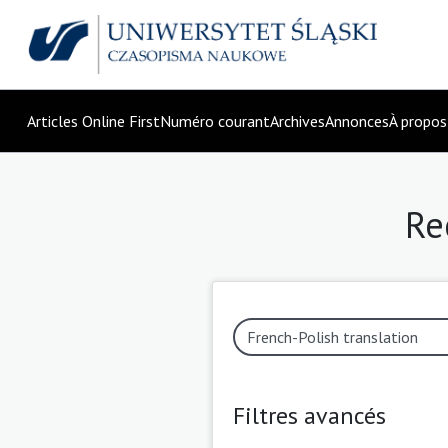
Articles Online First
Numéro courant
Archives
Annonces
À propo
Re
Filtres avancés