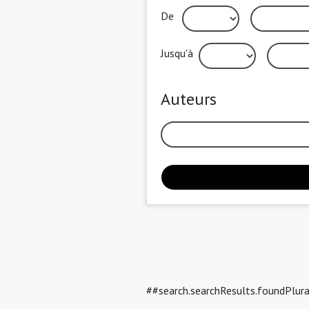
De
Jusqu'à
Auteurs
##search.searchResults.foundPlur