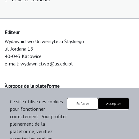
Éditeur
Wydawnictwo Uniwersytetu Śląskiego
ul. Jordana 18
40-043 Katowice
e-mail:
wydawnictwo@us.edu.pl
À propos de la plateforme
© 2025 Uniwersytet Śląski w Katowicach
Ce site utilise des cookies
Support & Customization by LIBCOM
Refuser
Accepter
pour fonctionner
Platform & Workflow by OJS/PKP
correctement. Pour profiter
pleinement de la
plateforme, veuillez
accepter les cookies.