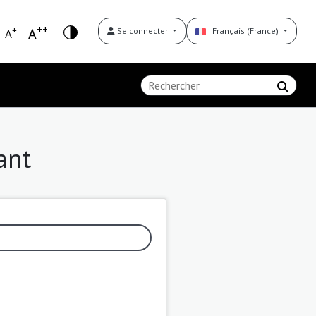
++
+
A
Se connecter
Français (France)
A
ant