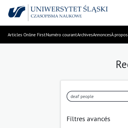
Articles Online First
Numéro courant
Archives
Annonces
À propo
Re
Filtres avancés