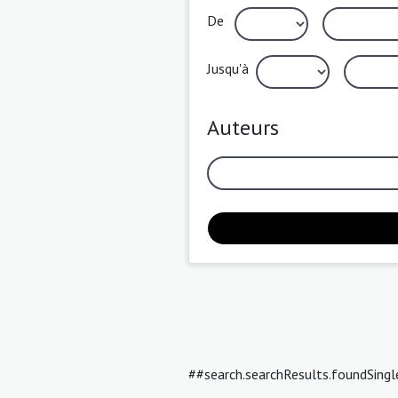
De
Jusqu'à
Auteurs
##search.searchResults.foundSing