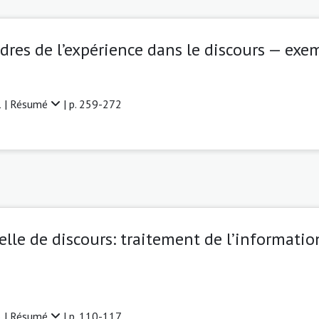
adres de l’expérience dans le discours — exem
 |
Résumé
| p. 259-272
lle de discours: traitement de l’informati
 |
Résumé
| p. 110-117