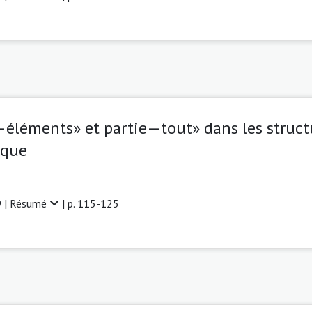
e—éléments» et partie—tout» dans les struc
tique
 |
Résumé
| p. 115-125