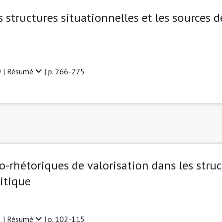
es structures situationnelles et les sources 
 |
Résumé
| p. 266-275
-rhétoriques de valorisation dans les stru
litique
 |
Résumé
| p. 102-115