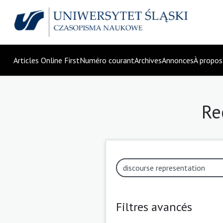
Articles Online First
Numéro courant
Archives
Annonces
À propo
Re
Filtres avancés