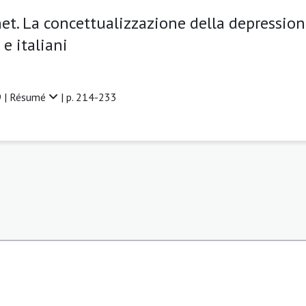
et. La concettualizzazione della depression
e italiani
 |
Résumé
| p. 214-233