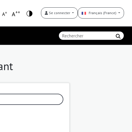
++
+
A
Se connecter
Français (France)
A
ant