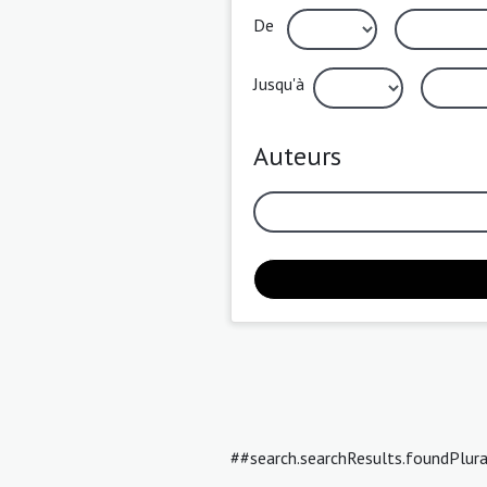
De
Jusqu'à
Auteurs
##search.searchResults.foundPlur