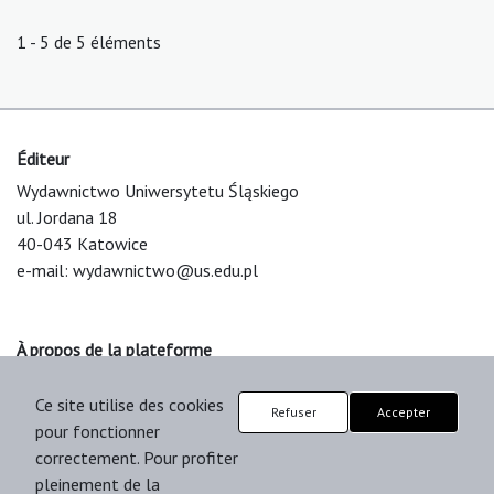
1 - 5 de 5 éléments
Éditeur
Wydawnictwo Uniwersytetu Śląskiego
ul. Jordana 18
40-043 Katowice
e-mail:
wydawnictwo@us.edu.pl
À propos de la plateforme
© 2025 Uniwersytet Śląski w Katowicach
Ce site utilise des cookies
Support & Customization by LIBCOM
Refuser
Accepter
pour fonctionner
Platform & Workflow by OJS/PKP
correctement. Pour profiter
pleinement de la