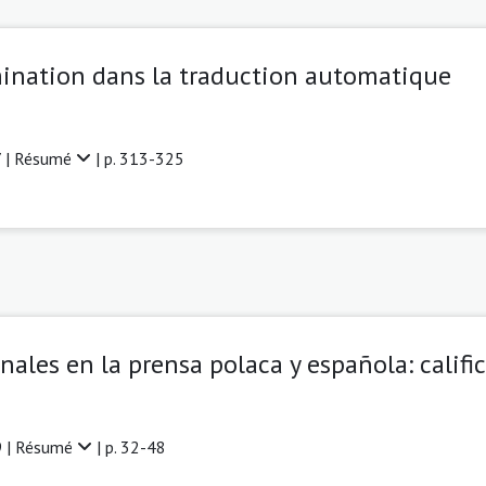
mination dans la traduction automatique
 |
Résumé
| p. 313-325
les en la prensa polaca y española: calific
 |
Résumé
| p. 32-48