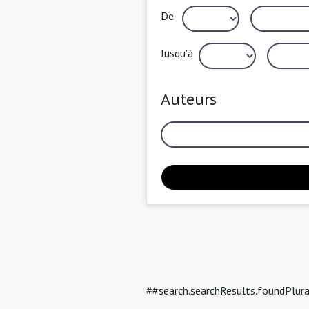
De
Jusqu'à
Auteurs
##search.searchResults.foundPlur