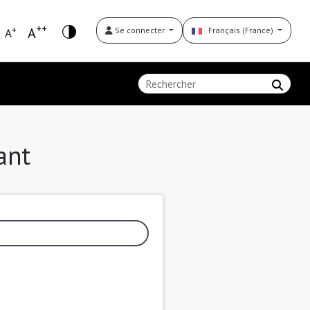
++
+
A
Se connecter
Français (France)
A
ant