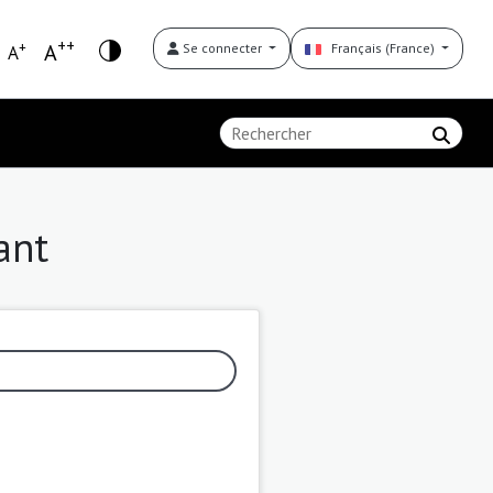
++
+
A
Se connecter
Français (France)
A
ant