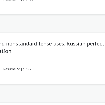
nd nonstandard tense uses: Russian perfect
ation
 |
Résumé
| p. 1-28