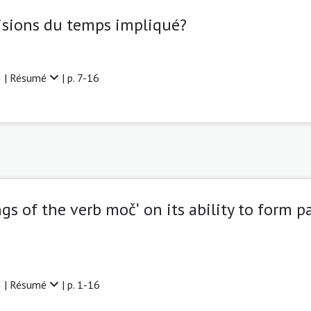
 visions du temps impliqué?
 |
Résumé
| p. 7-16
s of the verb močʹ on its ability to form p
 |
Résumé
| p. 1-16