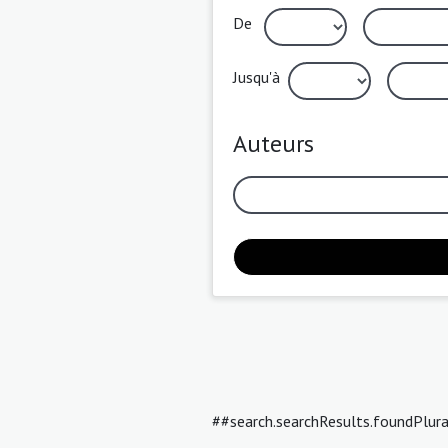
De
Jusqu'à
Auteurs
##search.searchResults.foundPlur