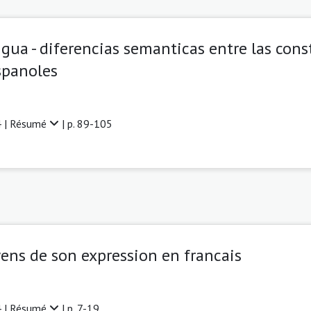
gua - diferencias semanticas entre las cons
spanoles
 |
Résumé
| p. 89-105
yens de son expression en francais
 |
Résumé
| p. 7-19