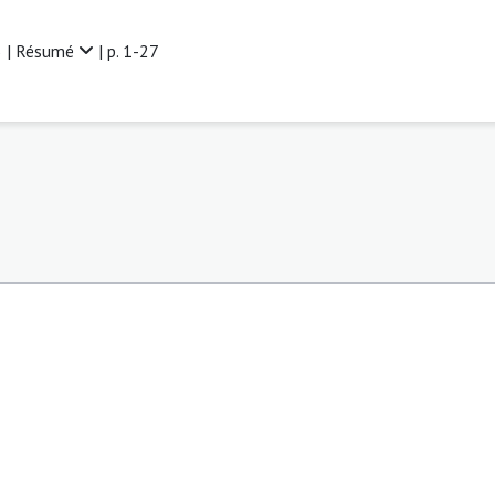
 |
Résumé
| p. 1-27