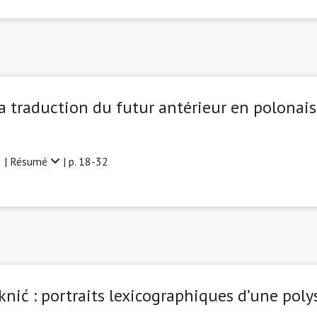
la traduction du futur antérieur en polonais
 |
Résumé
| p. 18-32
knić : portraits lexicographiques d’une pol