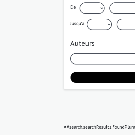
De
Jusqu'à
Auteurs
##search.searchResults.foundPlur