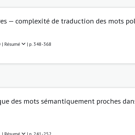
stres — complexité de traduction des mots p
 |
Résumé
| p. 348-368
que des mots sémantiquement proches dans
 |
Résumé
| p. 241-252