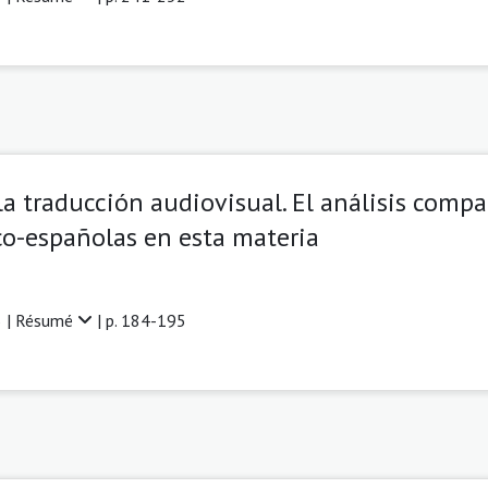
a traducción audiovisual. El análisis compa
co-españolas en esta materia
 |
Résumé
| p. 184-195