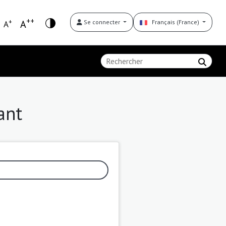
++
+
A
Se connecter
Français (France)
A
ant