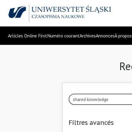
Articles Online First
Numéro courant
Archives
Annonces
À propo
Re
Filtres avancés