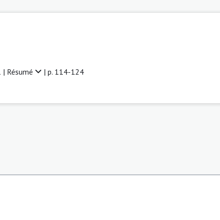
 |
Résumé
| p. 114-124