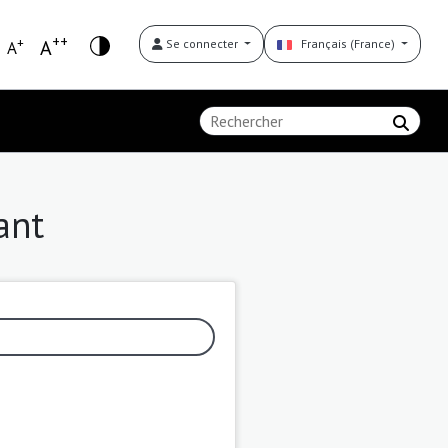
++
+
A
Se connecter
Français (France)
A
ant