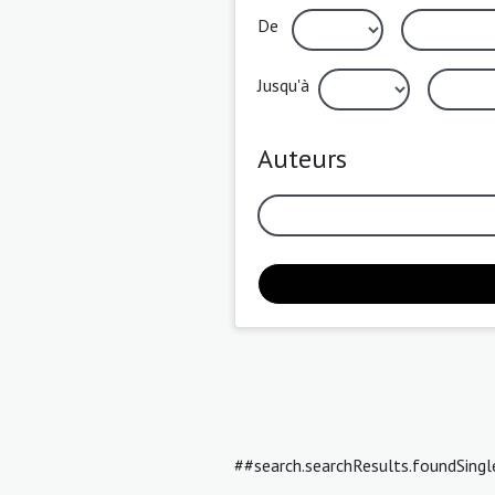
De
Jusqu'à
Auteurs
##search.searchResults.foundSing