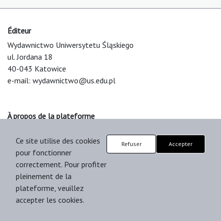
Éditeur
Wydawnictwo Uniwersytetu Śląskiego
ul. Jordana 18
40-043 Katowice
e-mail:
wydawnictwo@us.edu.pl
À propos de la plateforme
© 2025 Uniwersytet Śląski w Katowicach
Ce site utilise des cookies
Support & Customization by LIBCOM
Refuser
Accepter
pour fonctionner
Platform & Workflow by OJS/PKP
correctement. Pour profiter
pleinement de la
plateforme, veuillez
accepter les cookies.