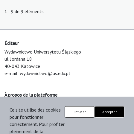
1 - 9 de 9 éléments
Éditeur
Wydawnictwo Uniwersytetu Śląskiego
ul. Jordana 18
40-043 Katowice
e-mail:
wydawnictwo@us.edu.pl
À propos de la plateforme
© 2025 Uniwersytet Śląski w Katowicach
Ce site utilise des cookies
Support & Customization by LIBCOM
Refuser
Accepter
pour fonctionner
Platform & Workflow by OJS/PKP
correctement. Pour profiter
pleinement de la