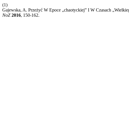
(1)
Gajewska, A. Przeżyć W Epoce „chaotyckiej” I W Czasach „Wielki
NoZ
2016
, 150-162.