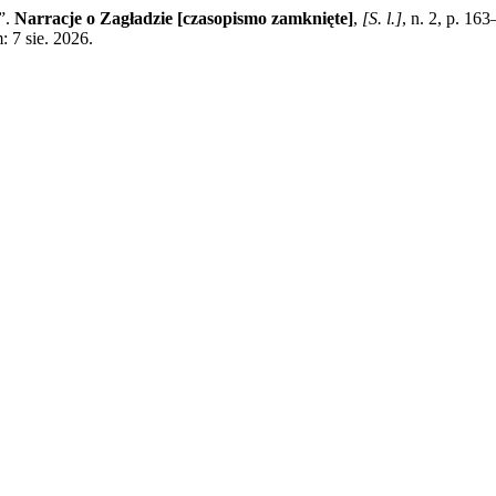
”.
Narracje o Zagładzie [czasopismo zamknięte]
,
[S. l.]
, n. 2, p. 1
: 7 sie. 2026.