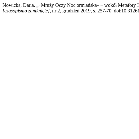
Nowicka, Daria. „«Mruży Oczy Noc ormiańska» – wokół Metafory I
[czasopismo zamknięte]
, nr 2, grudzień 2019, s. 257-70, doi:10.312