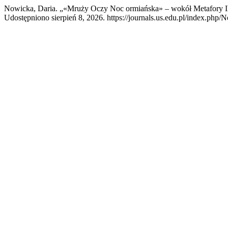
Nowicka, Daria. „«Mruży Oczy Noc ormiańska» – wokół Metafory I
Udostępniono sierpień 8, 2026. https://journals.us.edu.pl/index.php/N