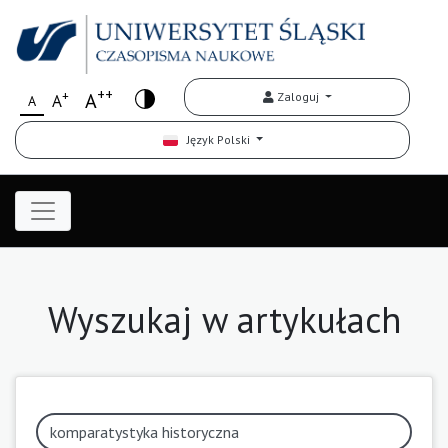
++
+
A
Zaloguj
A
A
Język Polski
Wyszukaj w artykułach