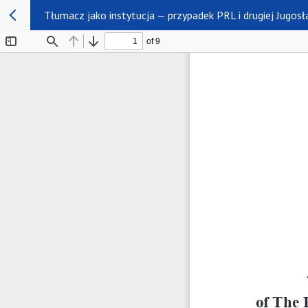
Tłumacz jako instytucja — przypadek PRL i drugiej Jugosł